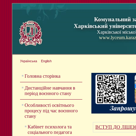
Комунальний з
Харківський університ
Харківської місько
www.lyceum.karaz
Українська
English
Головна сторінка
Дистанційне навчання в
період воєнного стану
Особливості освітнього
процесу під час воєнного
стану
Кабінет психолога та
ВСТУП ДО ЛІЦЕЮ
соціального педагога