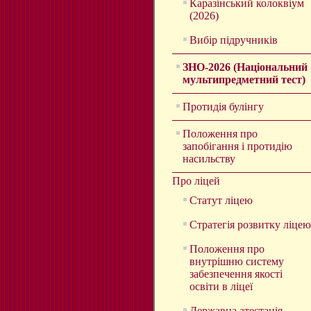
Каразінський колоквіум
(2026)
Вибір підручників
ЗНО-2026 (Національний
мультипредметний тест)
Протидія булінгу
Положення про
запобігання і протидію
насильству
Про ліцей
Статут ліцею
Стратегія розвитку ліцею
Положення про
внутрішню систему
забезпечення якості
освіти в ліцеї
Державна атестація