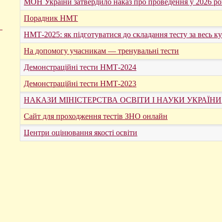
МОН України затвердило наказ про проведення у 2026 ро
Порадник НМТ
НМТ-2025: як підготуватися до складання тесту за весь ку
На допомогу учасникам — тренувальні тести
Демонстраційні тести НМТ-2024
Демонстраційні тести НМТ-2023
НАКАЗИ МІНІСТЕРСТВА ОСВІТИ І НАУКИ УКРАЇНИ
Сайт для проходження тестів ЗНО онлайн
Центри оцінювання якості освіти