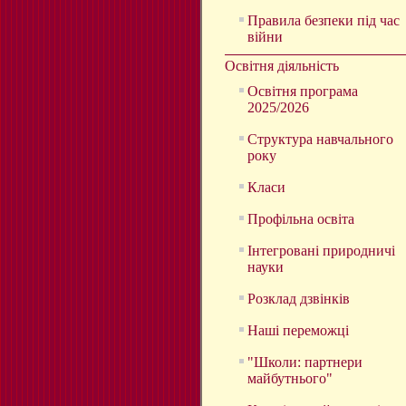
Правила безпеки під час
війни
Освітня діяльність
Освітня програма
2025/2026
Структура навчального
року
Класи
Профільна освіта
Інтегровані природничі
науки
Розклад дзвінків
Наші переможці
"Школи: партнери
майбутнього"