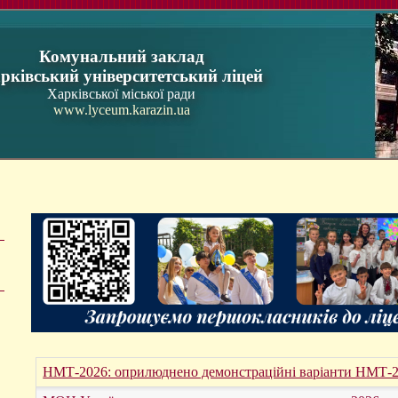
Комунальний заклад
рківський університетський ліцей
Харківської міської ради
www.lyceum.karazin.ua
НМТ-2026: оприлюднено демонстраційні варіанти НМТ-