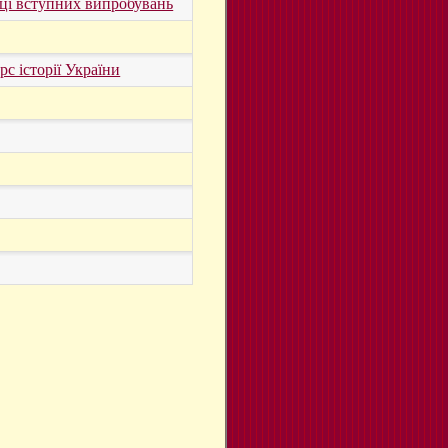
ці вступних випробувань
рс історії України