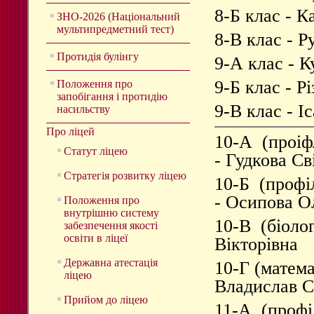
8-Б клас - К
ЗНО-2026 (Національний
мультипредметний тест)
8-В клас - 
Протидія булінгу
9-А клас - 
9-Б клас - Р
Положення про
запобігання і протидію
9-В клас - 
насильству
Про ліцей
10-А (проіфл
Статут ліцею
- Гудкова Св
Стратегія розвитку ліцею
10-Б (профіл
- Осипова О
Положення про
внутрішню систему
10-В (біолог
забезпечення якості
освіти в ліцеї
Вікторівна
Державна атестація
10-Г (матем
ліцею
Владислав С
Прийом до ліцею
11-А (профіл