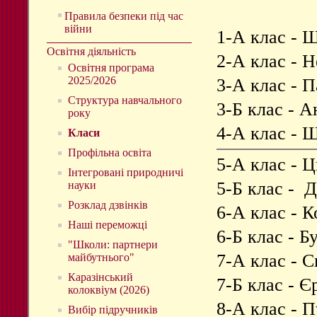
Правила безпеки під час
війни
1-А клас - 
Освітня діяльність
2-А клас - 
Освітня програма
2025/2026
3-А клас - 
Структура навчального
3-Б клас - 
року
4-А клас - 
Класи
Профільна освіта
5-А клас - 
Інтегровані природничі
5-Б клас - 
науки
Розклад дзвінків
6-А клас - 
Наші переможці
6-Б клас - 
"Школи: партнери
7-А клас - 
майбутнього"
Каразінський
7-Б клас - 
колоквіум (2026)
8-А клас - 
Вибір підручників