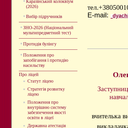
Каразінський колоквіум
тел.
+38050010
(2026)
E-mail:
dyach
Вибір підручників
ЗНО-2026 (Національний
мультипредметний тест)
Протидія булінгу
Положення про
запобігання і протидію
насильству
Оле
Про ліцей
Статут ліцею
Заступниц
Стратегія розвитку
ліцею
навча
Положення про
внутрішню систему
забезпечення якості
вчителька в
освіти в ліцеї
викладачк
Державна атестація