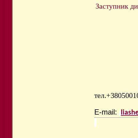
Заступник ди
тел.
+38050010
E-mail:
liash