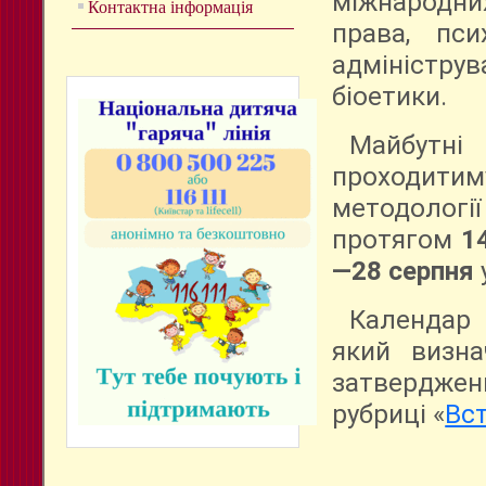
міжнародни
Контактна інформація
права, пси
адміністру
біоетики.
Майбутн
проходити
методоло
протягом
1
—28 серпня
Календар 
який визна
затверджен
рубриці «
Вст