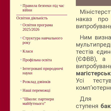
Правила безпеки під час
війни
Міністерс
наказ про
Освітня діяльність
Освітня програма
випробувань
2025/2026
Ним визна
Структура навчального
року
мультипре
тестів єди
Класи
(ЄФВВ), а 
Профільна освіта
випробув
Інтегровані природничі
магістерськ
науки
Усі тесту
Розклад дзвінків
комп’ютерно
Наші переможці
Для 
"Школи: партнери
майбутнього"
ступеня
бак