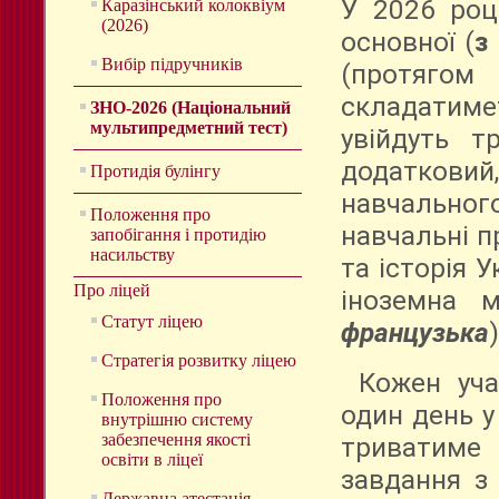
У 2026 роц
Каразінський колоквіум
(2026)
основної (
з
Вибір підручників
(протяг
складатимет
ЗНО-2026 (Національний
мультипредметний тест)
увійдуть т
додаткови
Протидія булінгу
навчально
Положення про
навчальні п
запобігання і протидію
насильству
та історія У
Про ліцей
іноземна 
Статут ліцею
французька
Стратегія розвитку ліцею
Кожен уч
Положення про
один день у
внутрішню систему
забезпечення якості
триватиме 
освіти в ліцеї
завдання з 
Державна атестація