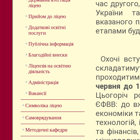
час другого
ліцею
України т
Прийом до ліцею
вказаного п
Додаткові освітні
етапами буд
послуги
Публічна інформація
Благодійні внески
Охочі вст
Ліцензія на освітню
складатиму
діяльність
проходитим
Адміністрація
червня до 
Вакансії
Цьогоріч р
ЄФВВ: до в
Символіка ліцею
економіки т
Самоврядування
технологій,
Методичні кафедри
та фінансів,