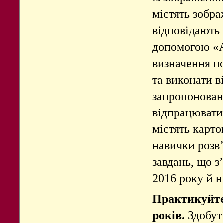
містять зобра
відповідають 
допомогою «А
визначення по
та виконати в
запропонован
відпрацювати 
містять карто
навички розв’
завдань, що з
2016 року й н
Практикуйте
років.
Здобут