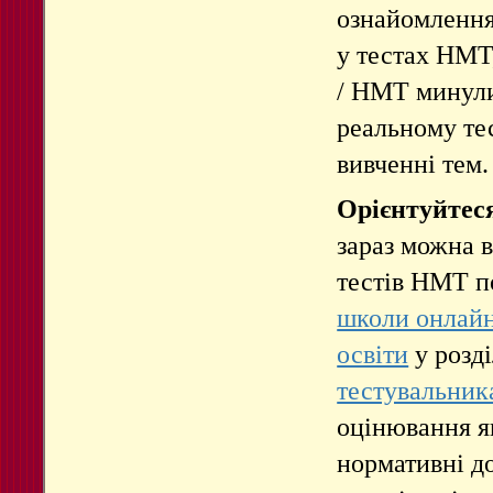
ознайомлення
у тестах НМТ
/ НМТ минули
реальному тес
вивченні тем.
Орієнтуйтеся
зараз
можна в
тестів НМТ п
школи онлай
освіти
у розд
тестувальник
оцінювання як
нормативні д