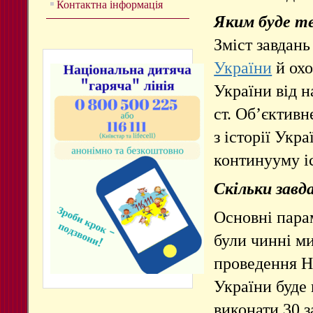
Контактна інформація
Яким буде те
Зміст завдань
України
й охо
України від н
ст.
Об’єктивне
з історії Укр
континууму і
Скільки
завда
Основні парам
були чинні м
проведення НМ
України буде 
виконати 30 з