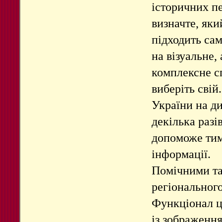
історичних п
визначте, яки
підходить са
на візуальне, 
комплексне с
виберіть свій
України на д
декілька разі
допоможе тим
інформації.
Помічними т
регіонального
Функціонал ц
із зображенн