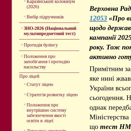
Каразінський колоквіум
(2026)
Верховна Ра
12053
«Про в
Вибір підручників
щодо державн
ЗНО-2026 (Національний
мультипредметний тест)
кампанії 202
Протидія булінгу
року. Тож п
активно готу
Положення про
запобігання і протидію
насильству
Примітним за
Про ліцей
яке нині жвав
Статут ліцею
України всьог
Стратегія розвитку ліцею
сьогодення. Н
Положення про
однак передб
внутрішню систему
забезпечення якості
Міністерства 
освіти в ліцеї
що
тест НМТ
Державна атестація