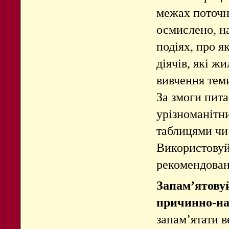
межах поточн
осмислено, н
подіях, про я
діячів, які жи
вивчення
тем
За змоги
пита
урізноманітн
таблицями чи
Використовуй
рекомендован
Запам’ятовуй
причинно-на
запам’ятати в