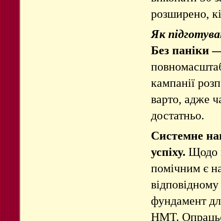
розширено, кі
Як підготува
Без паніки
повномасшта
кампанії розп
варто, адже
ч
достатньо.
Системне на
успіху.
Щодо п
помічним є н
відповідному 
фундамент для
НМТ.
Опрацьо