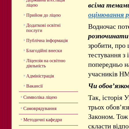
всіма тема
ліцею
оцінювання р
Прийом до ліцею
Водночас по
Додаткові освітні
послуги
розпочинати
Публічна інформація
зробити, про 
Благодійні внески
тестування з 
Ліцензія на освітню
попередньо н
діяльність
учасників НМ
Адміністрація
Чи обов’язко
Вакансії
Так, історія 
Символіка ліцею
трьох обов’я
Самоврядування
Законом. Тож
Методичні кафедри
скласти відпо