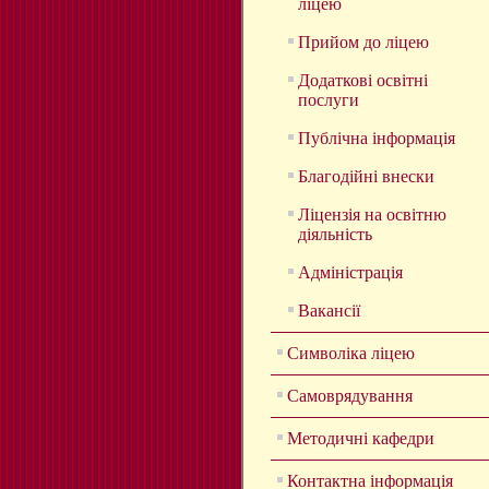
ліцею
Прийом до ліцею
Додаткові освітні
послуги
Публічна інформація
Благодійні внески
Ліцензія на освітню
діяльність
Адміністрація
Вакансії
Символіка ліцею
Самоврядування
Методичні кафедри
Контактна інформація