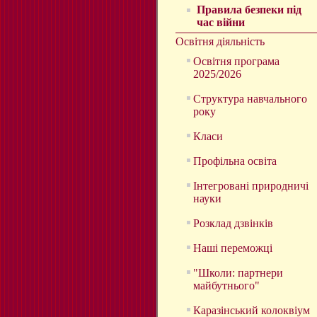
Правила безпеки під
час війни
Освітня діяльність
Освітня програма
2025/2026
Структура навчального
року
Класи
Профільна освіта
Інтегровані природничі
науки
Розклад дзвінків
Наші переможці
"Школи: партнери
майбутнього"
Каразінський колоквіум