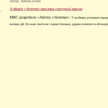
Автор: AdminLyceum
Алфавіт з безпеки школяра середньої школи
МВС розробило «Абетку з безпеки».
У посібнику розміщені поради
воєнних дій.
Це може спасти вас і ваших близьких, радимо почитати та обговорит