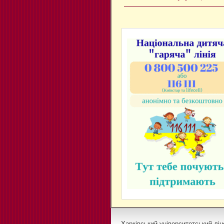
Харківський університетський ліц