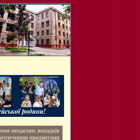
ння нещасних випадків
ебезпечними предметами