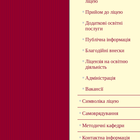
ліцею
Прийом до ліцею
Додаткові освітні
послуги
Публічна інформація
Благодійні внески
Ліцензія на освітню
діяльність
Адміністрація
Вакансії
Символіка ліцею
Самоврядування
Методичні кафедри
Контактна інформація