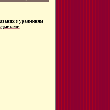
язаних з ураженням 
редметами