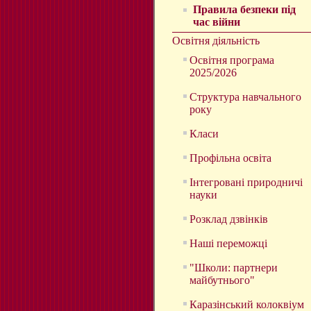
Правила безпеки під
час війни
Освітня діяльність
Освітня програма
2025/2026
Структура навчального
року
Класи
Профільна освіта
Інтегровані природничі
науки
Розклад дзвінків
Наші переможці
"Школи: партнери
майбутнього"
Каразінський колоквіум