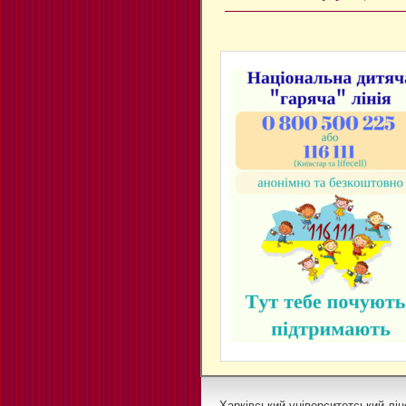
Харківський університетський ліц