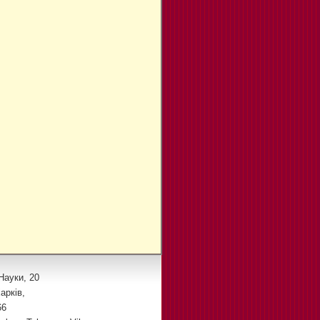
Науки, 20
арків,
66