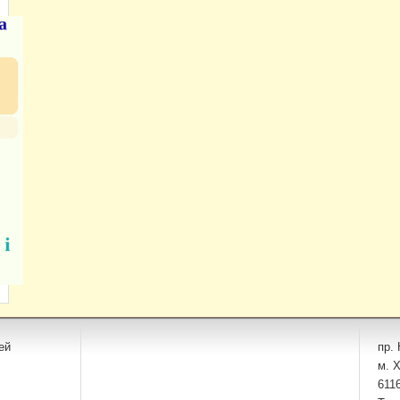
ей
пр. 
м. Х
611