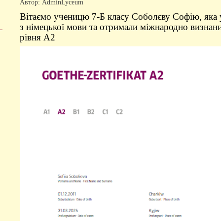
Автор: AdminLyceum
Вітаємо ученицю 7-Б класу Соболєву Софію, яка
з німецької мови та отримали міжнародно визнан
рівня А2