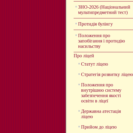
ЗНО-2026 (Національний
мультипредметний тест)
Протидія булінгу
Положення про
запобігання і протидію
насильству
Про ліцей
Статут ліцею
Стратегія розвитку ліцею
Положення про
внутрішню систему
забезпечення якості
освіти в ліцеї
Державна атестація
ліцею
Прийом до ліцею