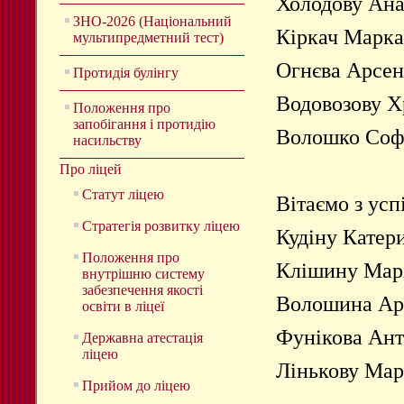
Холодову
Ана
ЗНО-2026 (Національний
Кіркач
Марк
мультипредметний тест)
Огнєва
Арсен
Протидія булінгу
Водовозову
Х
Положення про
запобігання і протидію
Волошко
Соф
насильству
Про ліцей
Статут ліцею
Вітаємо
з
усп
Стратегія розвитку ліцею
Кудіну
Катер
Положення про
Клішину
Мар
внутрішню систему
забезпечення якості
Волошина
Ар
освіти в ліцеї
Фунікова
Ант
Державна атестація
ліцею
Лінькову
Мар
Прийом до ліцею