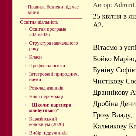
Автор: Admin
Правила безпеки під час
війни
25 квітня в
лі
Освітня діяльність
А2
.
Освітня програма
2025/2026
Структура навчального
Вітаємо
з
усп
року
Класи
Бойко
Марію
Профільна освіта
Буніну
Софі
Інтегровані природничі
науки
Чистікову
Со
Розклад дзвінків
Драннікову
А
Наші переможці
Дробіна
Дени
"Школи: партнери
майбутнього"
Грозу
Владу
,
Каразінський
колоквіум (2026)
Калмикову
Ка
Вибір підручників