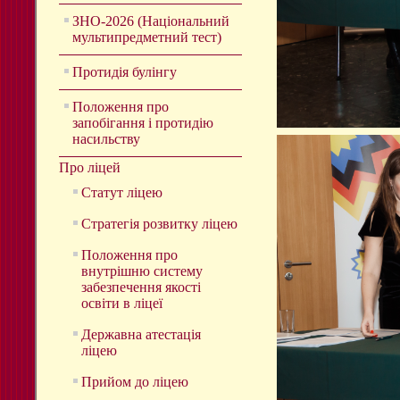
ЗНО-2026 (Національний
мультипредметний тест)
Протидія булінгу
Положення про
запобігання і протидію
насильству
Про ліцей
Статут ліцею
Стратегія розвитку ліцею
Положення про
внутрішню систему
забезпечення якості
освіти в ліцеї
Державна атестація
ліцею
Прийом до ліцею