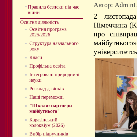
Автор: Admin
Правила безпеки під час
війни
2 листопад
Освітня діяльність
Німеччина
(
К
Освітня програма
про співпра
2025/2026
майбутнього
»
Структура навчального
року
університетс
Класи
Профільна освіта
Інтегровані природничі
науки
Розклад дзвінків
Наші переможці
"Школи: партнери
майбутнього"
Каразінський
колоквіум (2026)
Вибір підручників