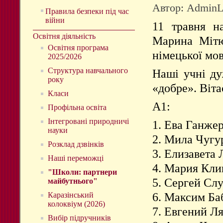
Автор: Admin
Правила безпеки під час
війни
11 травня н
Освітня діяльність
Марина Мітю
Освітня програма
німецької мов
2025/2026
Структура навчального
Наші учні ду
року
«добре». Віта
Класи
А1:
Профільна освіта
Інтегровані природничі
1. Ева Ганже
науки
2. Мила Чугу
Розклад дзвінків
3. Елизавета
Наші переможці
4. Мария Кл
"Школи: партнери
5. Сергей Сл
майбутнього"
6. Максим Ба
Каразінський
колоквіум (2026)
7. Евгений Л
Вибір підручників