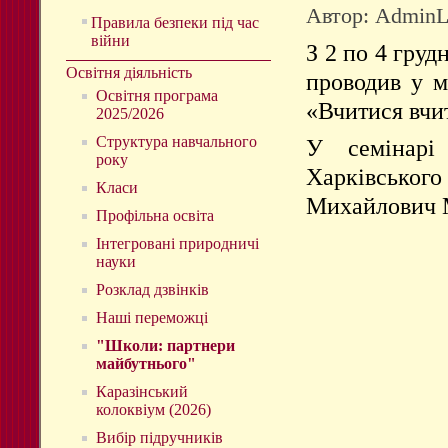
Автор: Admin
Правила безпеки під час
війни
З 2 по 4 груд
Освітня діяльність
проводив у м
Освітня програма
«Вчитися вчи
2025/2026
Структура навчального
У семінарі
року
Харківсько
Класи
Михайлович 
Профільна освіта
Інтегровані природничі
науки
Розклад дзвінків
Наші переможці
"Школи: партнери
майбутнього"
Каразінський
колоквіум (2026)
Вибір підручників