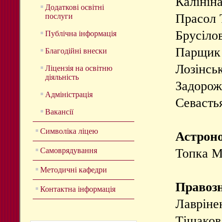
Калініна
Додаткові освітні
Прасол Т
послуги
Брусіло
Публічна інформація
Парщик 
Благодійні внески
Лозінськ
Ліцензія на освітню
діяльність
Задорожн
Адміністрація
Севастья
Вакансії
Символіка ліцею
Астрон
Самоврядування
Топка М
Методичні кафедри
Правоз
Контактна інформація
Лаврінен
Тішаков 