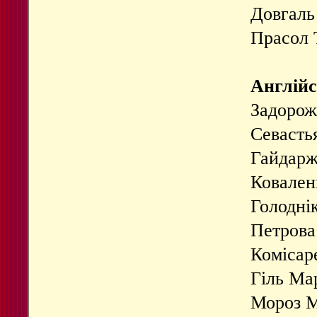
Довгаль
Прасол 
Англійс
Задорож
Севастья
Гайдаржі
Ковален
Голодні
Петров
Комісар
Гіль Ма
Мороз 