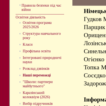
Правила безпеки під час
війни
Німець
Освітня діяльність
Гудков 
Освітня програма
Парщик
2025/2026
Структура навчального
Орищен
року
Лозінсь
Класи
Синель
Профільна освіта
Інтегровані природничі
Огієнк
науки
Топка 
Розклад дзвінків
Сосєдк
Наші переможці
"Школи: партнери
Задорож
майбутнього"
Каразінський
колоквіум (2026)
Інформ
Вибір підручників