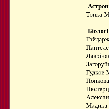
Астрон
Топка 
Біологі
Гайдарж
Пантеле
Лавріне
Загоруй
Гудков 
Попков
Нестерц
Алексан
Мадика 