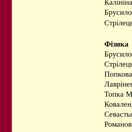
Калініна
Брусилов
Стрілець
Фізика
Брусило
Стрілець
Попкова 
Лавріне
Топка М
Коваленк
Севастья
Романов 