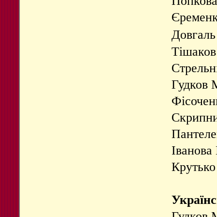
Попкова
Єременк
Довгаль
Тішаков
Стрельн
Гудков 
Фісочен
Скрипни
Пантеле
Іванова
Крутько
Українс
Гудков М