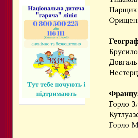
Парщик 
Орищенк
Географ
Брусило
Довгаль
Нестерц
Францу
Горло З
Кутлуаз
Горло 