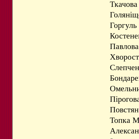
Ткачова
Голяніщ
Горгул
Костене
Павлов
Хворос
Слепчен
Бондаре
Омельн
Пірогов
Повстян
Топка 
Алексан