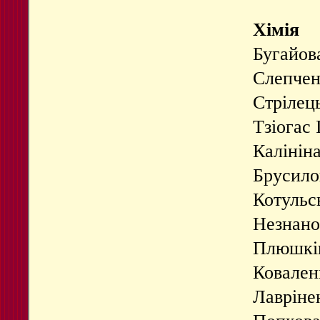
Хімія
Бугайов
Слепчен
Стрілец
Тзіогас 
Калінін
Брусило
Котульс
Незнано
Плюшкін
Ковален
Лавріне