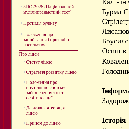
Калінін 
ЗНО-2026 (Національний
Бурма Єв
мультипредметний тест)
Стрілець
Протидія булінгу
Лисанова
Положення про
Брусилов
запобігання і протидію
насильству
Осипов А
Про ліцей
Ковален
Статут ліцею
Голоднік
Стратегія розвитку ліцею
Положення про
внутрішню систему
Інформа
забезпечення якості
освіти в ліцеї
Задорожн
Державна атестація
ліцею
Історія
Прийом до ліцею