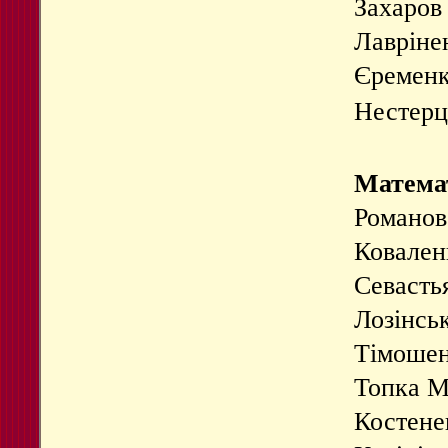
Захаров
Лавріне
Єременко
Нестерцо
Матема
Романов 
Коваленк
Севастья
Лозінськ
Тімошенк
Топка Ма
Костенев