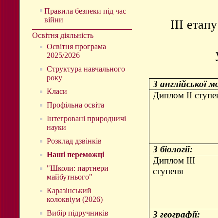
Правила безпеки під час
війни
ІІІ етап
Освітня діяльність
Освітня програма
2025/2026
Структура навчального
року
З англійської м
Класи
Диплом ІІ ступе
Профільна освіта
Інтегровані природничі
науки
Розклад дзвінків
З біології:
Наші переможці
Диплом ІІІ
"Школи: партнери
ступеня
майбутнього"
Каразінський
колоквіум (2026)
Вибір підручників
З географії: