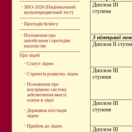
Диплом ІІІ
ЗНО-2026 (Національний
ступеня
мультипредметний тест)
Протидія булінгу
Положення про
З німецької мов
запобігання і протидію
Диплом II ступе
насильству
Про ліцей
Статут ліцею
Диплом ІІІ
Стратегія розвитку ліцею
ступеня
Положення про
внутрішню систему
забезпечення якості
освіти в ліцеї
Диплом ІІІ
ступеня
Державна атестація
ліцею
Прийом до ліцею
Диплом ІІІ