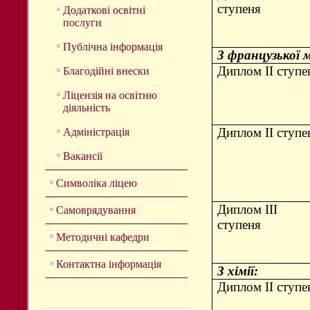
ступеня
Додаткові освітні
послуги
Публічна інформація
З французької 
Диплом ІІ ступе
Благодійні внески
Ліцензія на освітню
діяльність
Диплом ІІ ступе
Адміністрація
Вакансії
Символіка ліцею
Диплом ІІІ
Самоврядування
ступеня
Методичні кафедри
Контактна інформація
З хімії:
Диплом ІІ ступе