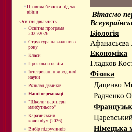
Правила безпеки під час
війни
Вітаємо пе
Всеукраїнсь
Освітня діяльність
Освітня програма
Біологія
2025/2026
Афанасьєва А
Структура навчального
року
Економіка
Класи
Гладков Кост
Профільна освіта
Інтегровані природничі
Фізика
науки
Даценко Мих
Розклад дзвінків
Наші переможці
Радченко Ол
"Школи: партнери
Французьк
майбутнього"
Каразінський
Царевський 
колоквіум (2026)
Німецька 
Вибір підручників