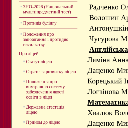
Радченко Ол
ЗНО-2026 (Національний
мультипредметний тест)
Волошин Арт
Протидія булінгу
Антонушкіна
Положення про
Чугурова Міл
запобігання і протидію
насильству
Англійська
Про ліцей
Ляміна Анна 
Статут ліцею
Даценко Миха
Стратегія розвитку ліцею
Корецький Іг
Положення про
внутрішню систему
Логвінова Ма
забезпечення якості
освіти в ліцеї
Математик
Державна атестація
Хвалюк Волод
ліцею
Даценко Миха
Прийом до ліцею