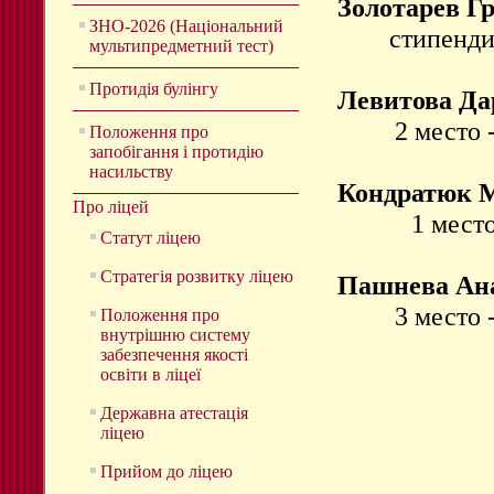
Золотарев Г
ЗНО-2026 (Національний
стипенди
мультипредметний тест)
Протидія булінгу
Левитова Да
2 место 
Положення про
запобігання і протидію
насильству
Кондратюк 
Про ліцей
1 мест
Статут ліцею
Стратегія розвитку ліцею
Пашнева Ан
3 место 
Положення про
внутрішню систему
забезпечення якості
освіти в ліцеї
Державна атестація
ліцею
Прийом до ліцею