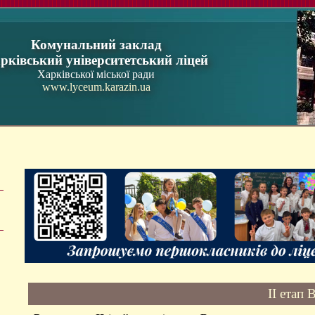
Комунальний заклад
рківський університетський ліцей
Харківської міської ради
www.lyceum.karazin.ua
II етап 