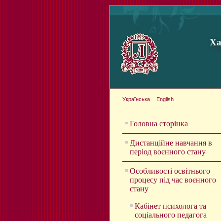
Ха
Українська
English
Головна сторінка
Дистанційне навчання в
період воєнного стану
Особливості освітнього
процесу під час воєнного
стану
Кабінет психолога та
соціального педагога