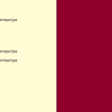
литература
к
литература
литература