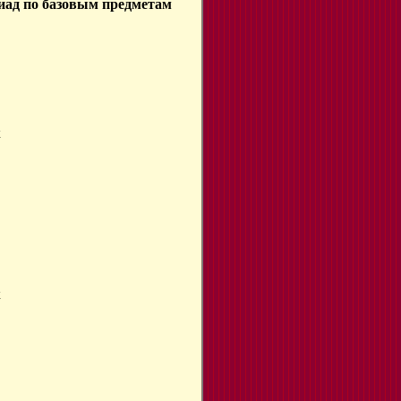
пиад по базовым предметам
к
к