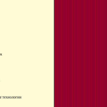
ык
к
е технологии