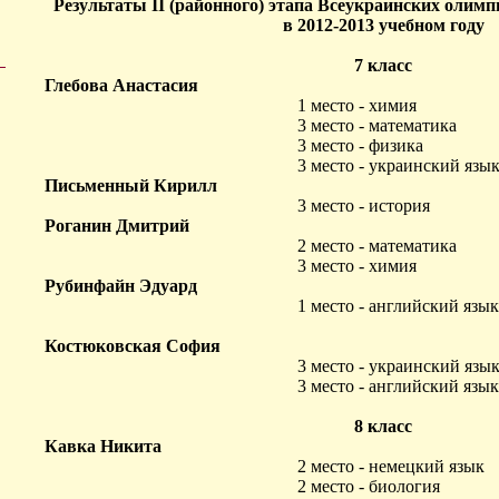
Результаты ІІ (районного) этапа Всеукраинских олим
в 2012-2013 учебном году
7 класс
Глебова Анастасия
1 место - химия
3 место - математика
3 место - физика
3 место - украинский язы
Письменный Кирилл
3 место - история
Роганин Дмитрий
2 место - математика
3 место - химия
Рубинфайн Эдуард
1 место - английский язык
Костюковская София
3 место - украинский язы
3 место - английский язык
8 класс
Кавка Никита
2 место - немецкий язык
2 место - биология