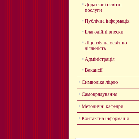
Додаткові освітні
послуги
Публічна інформація
Благодійні внески
Ліцензія на освітню
діяльність
Адміністрація
Вакансії
Символіка ліцею
Самоврядування
Методичні кафедри
Контактна інформація