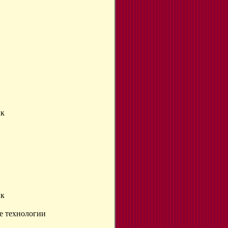
ык
ык
е технологии