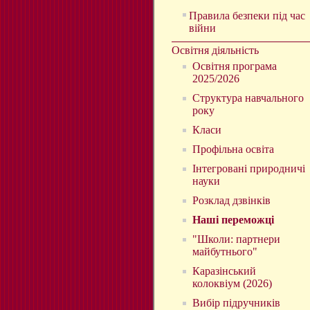
Правила безпеки під час
війни
Освітня діяльність
Освітня програма
2025/2026
Структура навчального
року
Класи
Профільна освіта
Інтегровані природничі
науки
Розклад дзвінків
Наші переможці
"Школи: партнери
майбутнього"
Каразінський
колоквіум (2026)
Вибір підручників