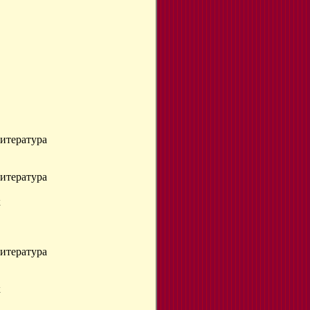
литература
литература
к
литература
к