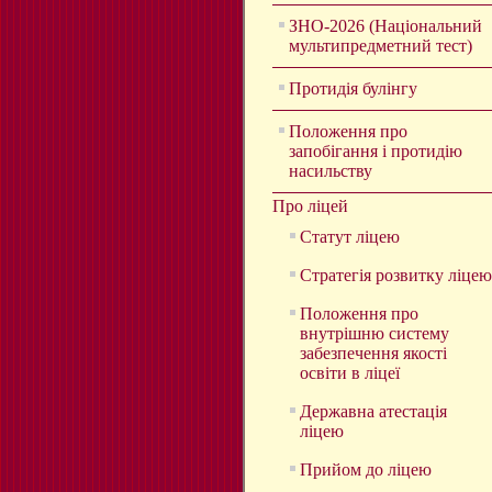
ЗНО-2026 (Національний
мультипредметний тест)
Протидія булінгу
Положення про
запобігання і протидію
насильству
Про ліцей
Статут ліцею
Стратегія розвитку ліцею
Положення про
внутрішню систему
забезпечення якості
освіти в ліцеї
Державна атестація
ліцею
Прийом до ліцею