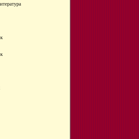
литература
ык
ык
к