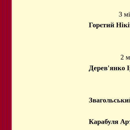
3 м
Горєтий Нікі
2 м
Дерев'янко 
Звагольськи
Карабуля Ар