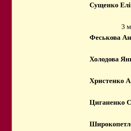
Сущенко Елі
3 м
Феськова А
Холодова Ян
Христенко 
Циганенко 
Широкопетл