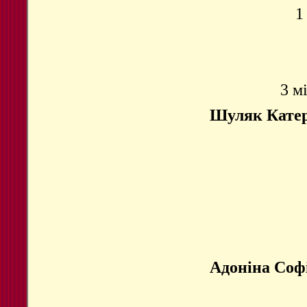
1
3 м
Шуляк Кате
Адоніна Соф