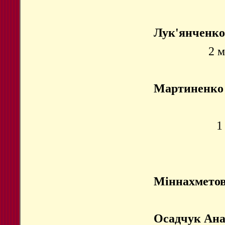
Лук'янченко
2 м
Мартиненко 
1
Міннахметов
Осадчук Ана