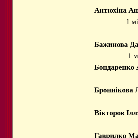
Антюхіна Ан
1 м
Бажинова Д
1 м
Бондаренко 
Броннікова
Вікторов Ілл
Гаврилко Ма