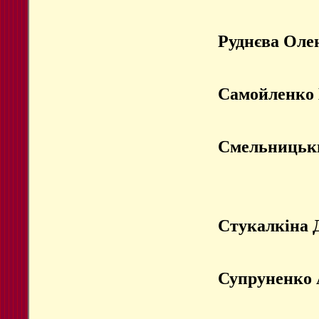
Руднєва Оле
Самойленко 
Смельницьк
Стукалкіна 
Супруненко 