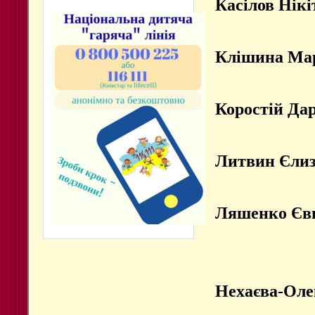
Касілов Нікі
Клішина Ма
Коростій Да
Литвин Єлиз
Ляшенко Єв
Нехаєва-Оле