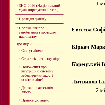
1 м
ЗНО-2026 (Національний
мультипредметний тест)
Протидія булінгу
Положення про
Євсєєва Соф
запобігання і протидію
насильству
Про ліцей
Кіркач Мар
Статут ліцею
Стратегія розвитку ліцею
Корецький І
Положення про
внутрішню систему
забезпечення якості
освіти в ліцеї
Литвинов Іл
Державна атестація
2 м
ліцею
Прийом до ліцею