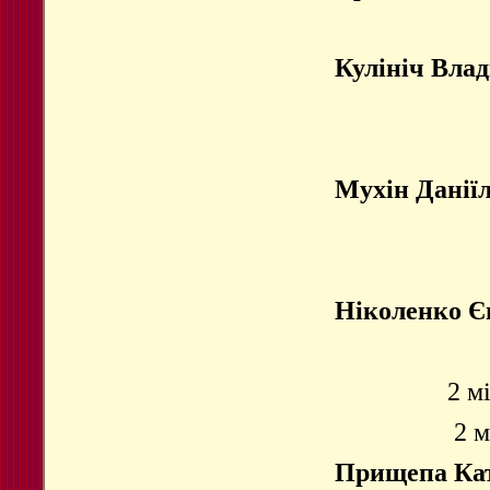
Кулініч Влад
Мухін Данії
Ніколенко Є
2 м
2 м
Прищепа Ка