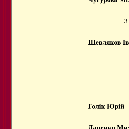
3
Шевляков І
Голік Юрій
Даценко Ми