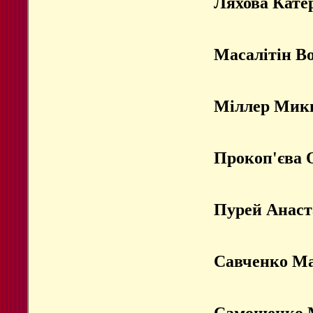
Ляхова Кате
Масалітін В
Міллер Мик
Прокоп'єва 
Пурей Анаст
Савченко Ма
Самощенко 