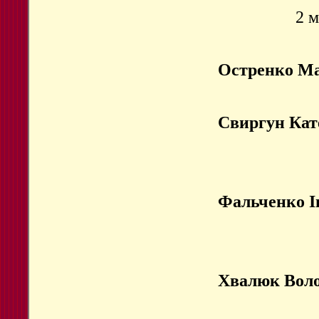
2 м
Остренко Ма
Свиргун Кат
Фальченко І
Хвалюк Вол