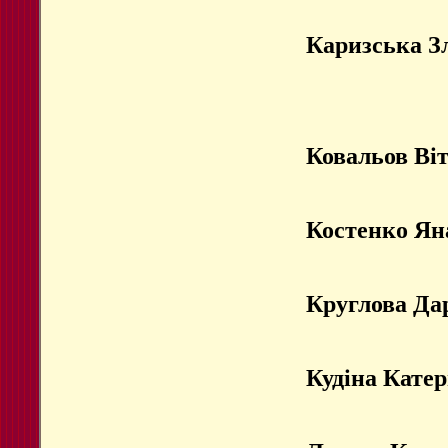
Каризська З
Ковальов Віт
Костенко Ян
Круглова Да
Кудіна Кате