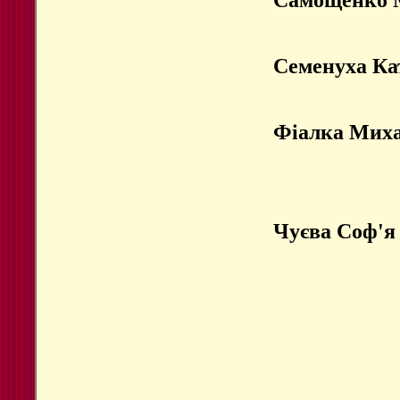
Семенуха Ка
Фіалка Мих
Чуєва Соф'я