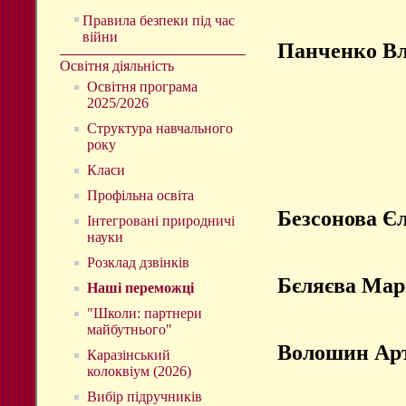
Правила безпеки під час
війни
Панченко В
Освітня діяльність
Освітня програма
2025/2026
Структура навчального
року
Класи
Профільна освіта
Безсонова Є
Інтегровані природничі
науки
Розклад дзвінків
Бєляєва Мар
Наші переможці
"Школи: партнери
майбутнього"
Волошин Ар
Каразінський
колоквіум (2026)
Вибір підручників