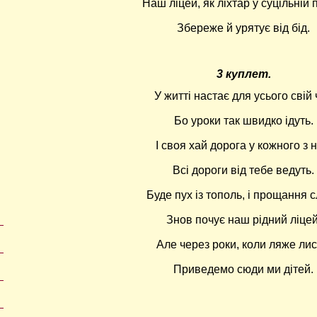
Наш ліцей, як ліхтар у суцільній п
Збереже й урятує від бід.
3 куплет.
У житті настає для усього свій 
Бо уроки так швидко ідуть.
І своя хай дорога у кожного з н
Всі дороги від тебе ведуть.
Буде пух із тополь, і прощання 
Знов почує наш рідний ліцей
Але через роки, коли ляже лис
Приведемо сюди ми дітей.