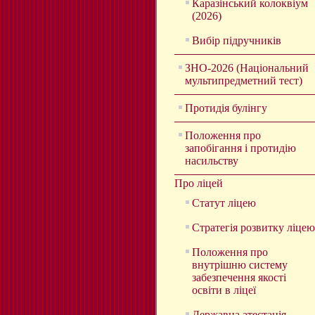
Каразінський колоквіум
(2026)
Вибір підручників
ЗНО-2026 (Національний
мультипредметний тест)
Протидія булінгу
Положення про
запобігання і протидію
насильству
Про ліцей
Статут ліцею
Стратегія розвитку ліцею
Положення про
внутрішню систему
забезпечення якості
освіти в ліцеї
Державна атестація