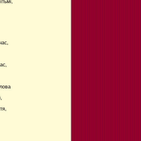
ітьмі,
час,
ас,
слова
,
тя,