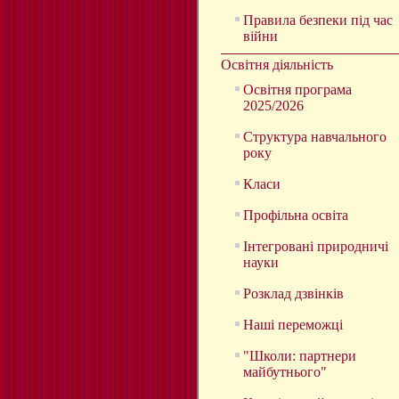
Правила безпеки під час
війни
Освітня діяльність
Освітня програма
2025/2026
Структура навчального
року
Класи
Профільна освіта
Інтегровані природничі
науки
Розклад дзвінків
Наші переможці
"Школи: партнери
майбутнього"