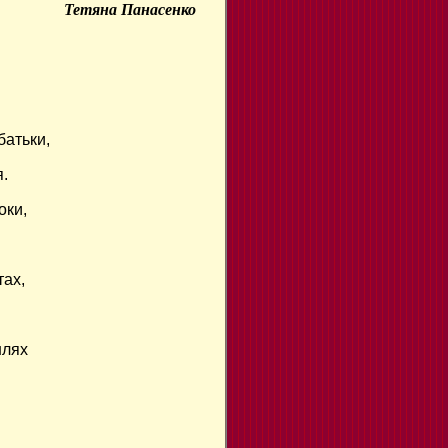
Тетяна Панасенко
батьки,
я.
оки,
тах,
шлях