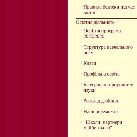
Правила безпеки під час
війни
Освітня діяльність
Освітня програма
2025/2026
Структура навчального
року
Класи
Профільна освіта
Інтегровані природничі
науки
Розклад дзвінків
Наші переможці
"Школи: партнери
майбутнього"