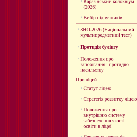
Каразінський колоквіум
(2026)
Вибір підручників
ЗНО-2026 (Національний
мультипредметний тест)
Протидія булінгу
Положення про
запобігання і протидію
насильству
Про ліцей
Статут ліцею
Стратегія розвитку ліцею
Положення про
внутрішню систему
забезпечення якості
освіти в ліцеї
Державна атестація