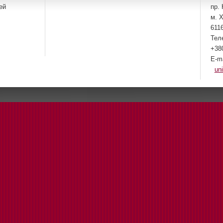
ей
пр. 
м. Х
611
Тел
+38
E-m
un