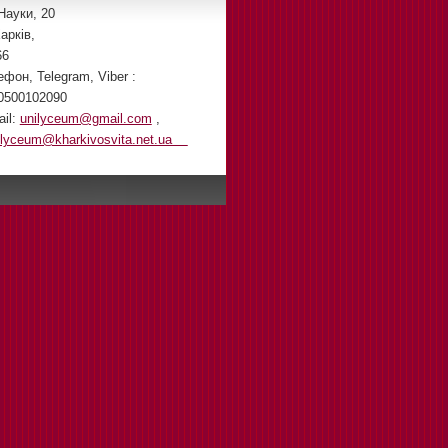
Науки, 20
арків,
66
ефон, Telegram, Viber :
0500102090
ail:
unilyceum@gmail.com
,
ilyceum@kharkivosvita.net.ua