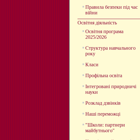
Правила безпеки під час
війни
Освітня діяльність
Освітня програма
2025/2026
Структура навчального
року
Класи
Профільна освіта
Інтегровані природничі
науки
Розклад дзвінків
Наші переможці
"Школи: партнери
майбутнього"