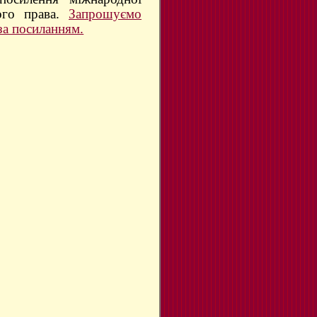
ного права.
Запрошуємо
за посиланням.