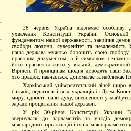
28 червня Україна відзначає особливу 
ухвалення Конституції України. Основни
фундаментом нашої державності, закріпив демокр
свободи людини, суверенітет та незалежність 
наша держава мужньо боронить свою свободу,
правовим документом, а й символом незламност
його прагнення жити у вільній, демократичній 
Вірність її принципам щодня доводять наші Захи
хто працює, навчається, допомагає та наближає П
Харківський університетський ліцей щиро ві
батьків, педагогів і всіх українців із Днем Конс
миру, єдності, сили духу, впевненості у майбут
заради процвітання нашої держави.
У рік 30-річчя Конституції України В
звернулася до парламентів та урядів демокр
міжнародних організацій і їхніх міжпарламентсь
до подальшої всебічної підтримки України, 