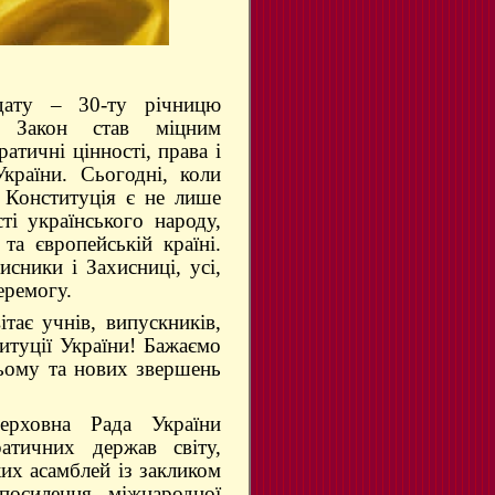
дату – 30-ту річницю
й Закон став міцним
атичні цінності, права і
України. Сьогодні, коли
 Конституція є не лише
і українського народу,
та європейській країні.
сники і Захисниці, усі,
еремогу.
тає учнів, випускників,
титуції України! Бажаємо
ньому та нових звершень
ерховна Рада України
атичних держав світу,
ких асамблей із закликом
посилення міжнародної