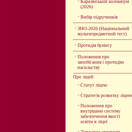
Каразінський колоквіум
(2026)
Вибір підручників
ЗНО-2026 (Національний
мультипредметний тест)
Протидія булінгу
Положення про
запобігання і протидію
насильству
Про ліцей
Статут ліцею
Стратегія розвитку ліцею
Положення про
внутрішню систему
забезпечення якості
освіти в ліцеї
Державна атестація