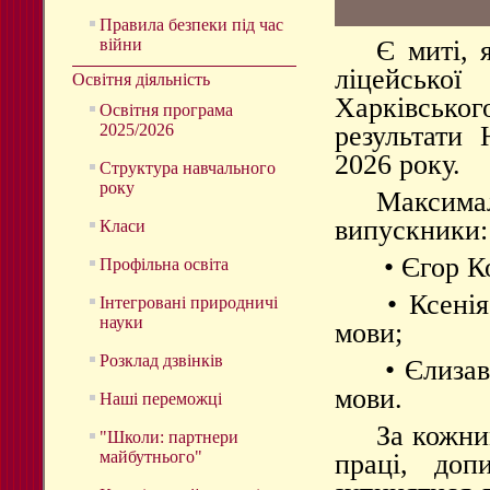
Правила безпеки під час
війни
Є миті, 
ліцейсько
Освітня діяльність
Харківськ
Освітня програма
2025/2026
результати 
2026 року.
Структура навчального
року
Максим
випускники:
Класи
• Єгор К
Профільна освіта
• Ксенія
Інтегровані природничі
науки
мови;
Розклад дзвінків
• Єлизав
мови.
Наші переможці
За кожни
"Школи: партнери
майбутнього"
праці, допи