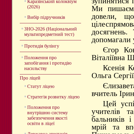
зупинятися 
Каразінський колоквіум
(2026)
Ми пишаємо
довели, щ
Вибір підручників
цілеспрям
ЗНО-2026 (Національний
досягнень.
мультипредметний тест)
допомагали 
Протидія булінгу
Єгор Ко
Віталіївна 
Положення про
запобігання і протидію
Ксенія К
насильству
Ольга Сергі
Про ліцей
Єлизаве
Статут ліцею
вчитель Ірин
Стратегія розвитку ліцею
Цей успі
Положення про
учителів т
внутрішню систему
бальників 
забезпечення якості
освіти в ліцеї
мрій та вп
Державна атестація