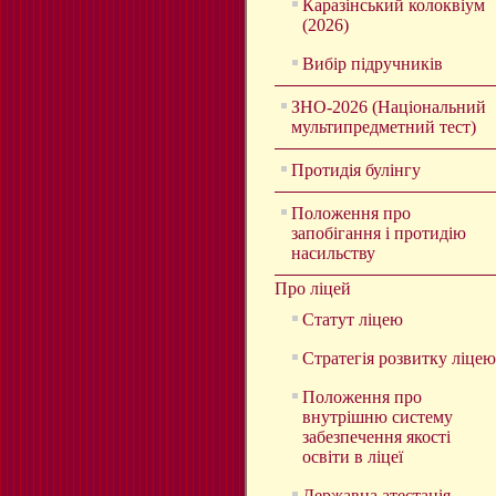
Каразінський колоквіум
(2026)
Вибір підручників
ЗНО-2026 (Національний
мультипредметний тест)
Протидія булінгу
Положення про
запобігання і протидію
насильству
Про ліцей
Статут ліцею
Стратегія розвитку ліцею
Положення про
внутрішню систему
забезпечення якості
освіти в ліцеї
Державна атестація