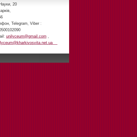
Науки, 20
арків,
66
ефон, Telegram, Viber :
0500102090
ail:
unilyceum@gmail.com
,
ilyceum@kharkivosvita.net.ua