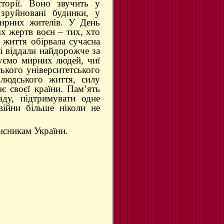
сторії. Воно звучить у
 зруйновані будинки, у
мирних жителів. У День
х жертв воєн – тих, хто
є життя обірвала сучасна
кі віддали найдорожче за
уємо мирних людей, чиї
ського університетського
 людського життя, силу
нє своєї країни. Пам’ять
ду, підтримувати одне
війни більше ніколи не
исникам України.