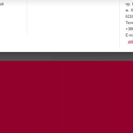
ей
пр. 
м. Х
611
Тел
+38
E-m
un