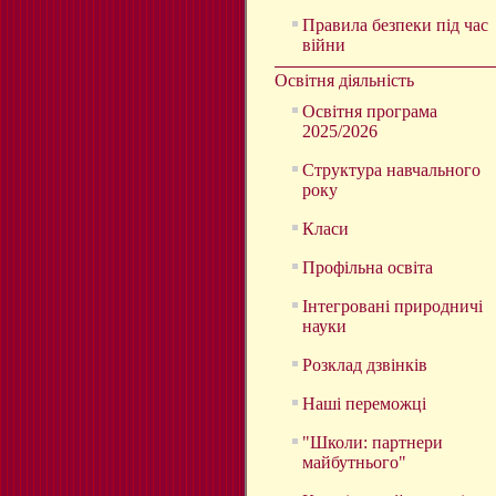
Правила безпеки під час
війни
Освітня діяльність
Освітня програма
2025/2026
Структура навчального
року
Класи
Профільна освіта
Інтегровані природничі
науки
Розклад дзвінків
Наші переможці
"Школи: партнери
майбутнього"