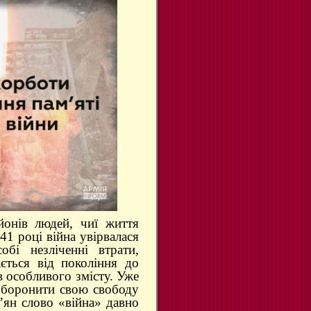
йонів людей, чиї життя
41 році війна увірвалася
бі незліченні втрати,
ається від покоління до
в особливого змісту. Уже
а боронити свою свободу
ів’ян слово «війна» давно