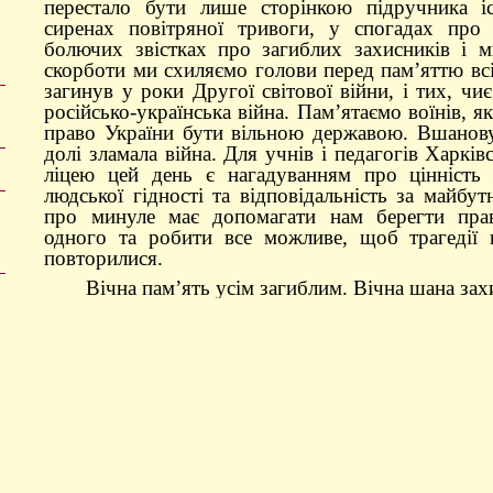
перестало бути лише сторінкою підручника і
сиренах повітряної тривоги, у спогадах про
болючих звістках про загиблих захисників і 
скорботи ми схиляємо голови перед пам’яттю всі
загинув у роки Другої світової війни, і тих, чи
російсько-українська війна. Пам’ятаємо воїнів, я
право України бути вільною державою. Вшанов
долі зламала війна. Для учнів і педагогів Харків
ліцею цей день є нагадуванням про цінність
людської гідності та відповідальність за майбут
про минуле має допомагати нам берегти прав
одного та робити все можливе, щоб трагедії 
повторилися.
Вічна пам’ять усім загиблим. Вічна шана зах