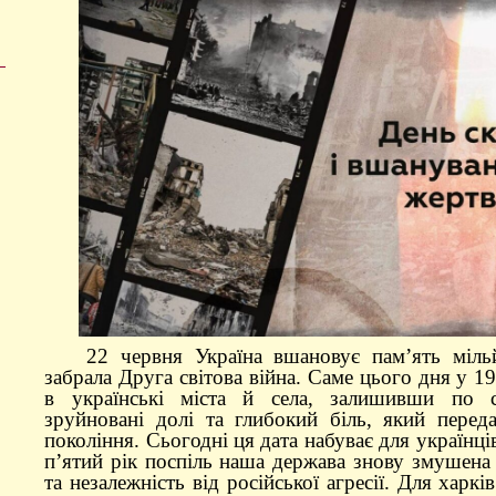
22 червня Україна вшановує пам’ять міль
забрала Друга світова війна. Саме цього дня у 19
в українські міста й села, залишивши по со
зруйновані долі та глибокий біль, який перед
покоління. Сьогодні ця дата набуває для українці
п’ятий рік поспіль наша держава знову змушен
та незалежність від російської агресії. Для харк