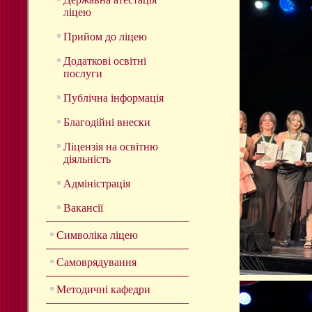
ліцею
Прийом до ліцею
Додаткові освітні
послуги
Публічна інформація
Благодійні внески
Ліцензія на освітню
діяльність
Адміністрація
Вакансії
Символіка ліцею
Самоврядування
Методичні кафедри