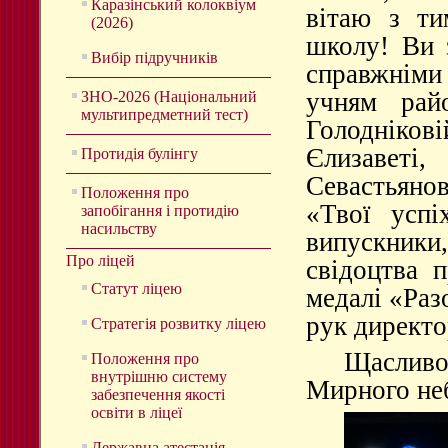
Каразінський колоквіум
вітаю з ти
(2026)
школу! Ви 
Вибір підручників
справжніми
учням рай
ЗНО-2026 (Національний
мультипредметний тест)
Голоднікові
Єлизаветі
Протидія булінгу
Севастьяно
Положення про
«Твої успі
запобігання і протидію
насильству
випускники
Про ліцей
свідоцтва 
Статут ліцею
медалі «Раз
рук директо
Стратегія розвитку ліцею
Щасливої
Положення про
внутрішню систему
Мирного не
забезпечення якості
освіти в ліцеї
Державна атестація