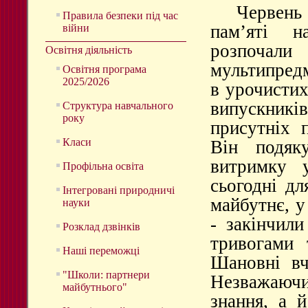
Червень
Правила безпеки під час
памʼяті н
війни
розпоча
Освітня діяльність
мультипредм
Освітня програма
2025/2026
в урочистих
випускникі
Структура навчального
року
присутніх 
Класи
Він подяк
витримку у
Профільна освіта
сьогодні дл
Інтегровані природничі
майбутнє, у
науки
- закінчил
Розклад дзвінків
тривогами 
Наші переможці
Шановні вч
"Школи: партнери
Незважаючи
майбутнього"
знання, а 