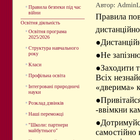
Автор: Admin
Правила безпеки під час
війни
Правила пов
Освітня діяльність
дистанційно
Освітня програма
2025/2026
●
Дистанційн
Структура навчального
●
Не запізню
року
Класи
●
Заходити т
Профільна освіта
Всіх незнай
«дверима» к
Інтегровані природничі
науки
●
Привітайс
Розклад дзвінків
-ввімкни ка
Наші переможці
●
Дотримуйс
"Школи: партнери
самостійно 
майбутнього"