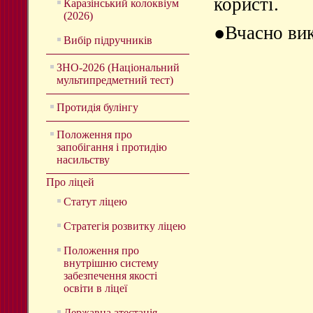
користі.
Каразінський колоквіум
(2026)
●
Вчасно ви
Вибір підручників
ЗНО-2026 (Національний
мультипредметний тест)
Протидія булінгу
Положення про
запобігання і протидію
насильству
Про ліцей
Статут ліцею
Стратегія розвитку ліцею
Положення про
внутрішню систему
забезпечення якості
освіти в ліцеї
Державна атестація