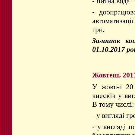
- питна вода 
- доопрацюв
автоматизаці
грн.
Залишок кош
01.10.2017 ро
Жовтень 201
У жовтні 20
внесків у ви
В тому числі:
- у вигляді г
- у вигляді п