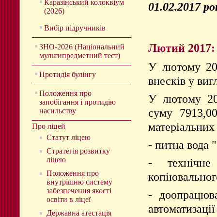
Каразінський колоквіум
01.02.2017 ро
(2026)
Вибір підручників
Лютий 2017:
ЗНО-2026 (Національний
мультипредметний тест)
У лютому 20
Протидія булінгу
внесків у виг
Положення про
У лютому 20
запобігання і протидію
суму 7913,00
насильству
матеріальних
Про ліцей
Статут ліцею
- питна вода 
Стратегія розвитку
ліцею
- технічне
Положення про
копіювального
внутрішню систему
забезпечення якості
- доопрацюв
освіти в ліцеї
автоматизаці
Державна атестація