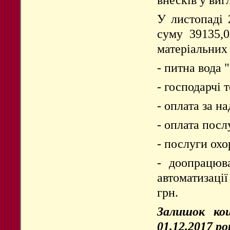
У листопаді 
суму 39135,0
матеріальних
- питна вода 
- господарчі т
- оплата за н
- оплата посл
- послуги охо
- доопрацюв
автоматизаці
грн.
Залишок кош
01.12.2017 ро