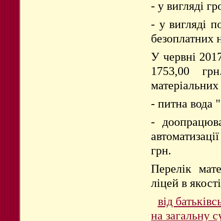
- у вигляді г
- у вигляді п
безоплатних 
У червні 201
1753,00 гр
матеріальних
- питна вода 
- доопрацюв
автоматизаці
грн.
Перелік мате
ліцей в якост
від батьків
на загальну с