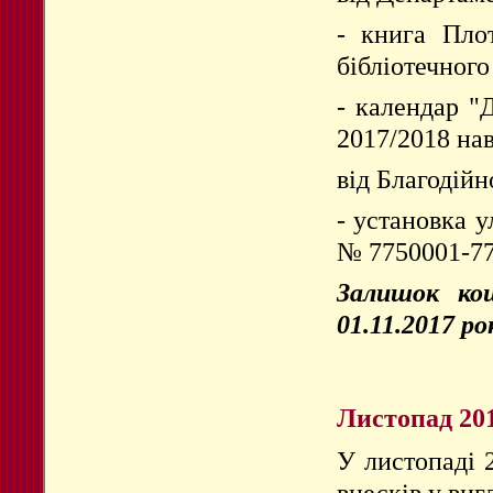
- книга Пло
бібліотечного
- календар "
2017/2018 нав
від Благодій
- установка у
№ 7750001-775
Залишок кош
01.11.2017 ро
Листопад 20
У листопаді 
внесків у виг