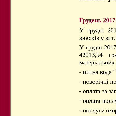
Грудень 2017
У грудні 20
внесків у виг
У грудні 201
42013,54 гр
матеріальних
- питна вода 
- новорічні п
- оплата за з
- оплата посл
- послуги охо