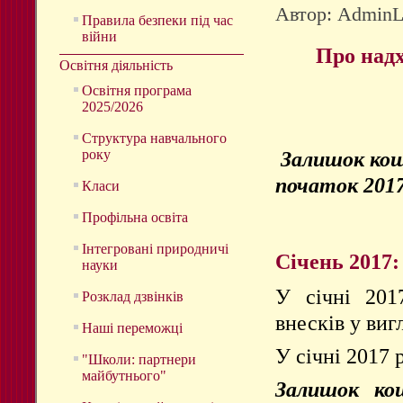
Автор: Admin
Правила безпеки під час
війни
Про надх
Освітня діяльність
Освітня програма
2025/2026
Структура навчального
року
Залишок кош
початок 2017
Класи
Профільна освіта
Інтегровані природничі
Січень 2017:
науки
У січні 201
Розклад дзвінків
внесків у виг
Наші переможці
У січні 2017 
"Школи: партнери
майбутнього"
Залишок кош