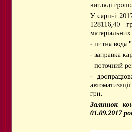
вигляді грошо
У серпні 201
128116,40 г
матеріальних
- питна вода 
- заправка ка
- поточний ре
- доопрацюв
автоматизаці
грн.
Залишок кош
01.09.2017 ро