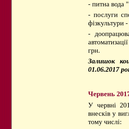
- питна вода 
- послуги сп
фізкультури -
- доопрацюв
автоматизаці
грн.
Залишок кош
01.06.2017 ро
Червень 201
У червні 20
внесків у виг
тому числі: