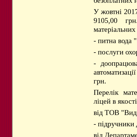
безоплатних 
У жовтні 201
9105,00 гр
матеріальних
- питна вода 
- послуги охо
- доопрацюв
автоматизаці
грн.
Перелік мате
ліцей в якост
від ТОВ "Вид
- підручники 
від Департаме